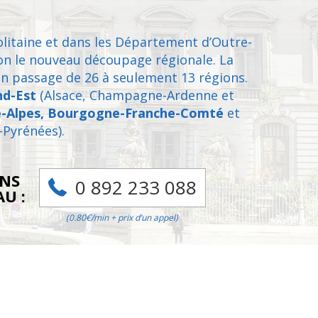
itaine et dans les Département d’Outre-
on le nouveau découpage régionale. La
 un passage de 26 à seulement 13 régions.
nd-Est
(Alsace, Champagne-Ardenne et
-Alpes, Bourgogne-Franche-Comté
et
-Pyrénées).
NS
0 892 233 088
AU :
(0.80€/min + prix d’un appel)