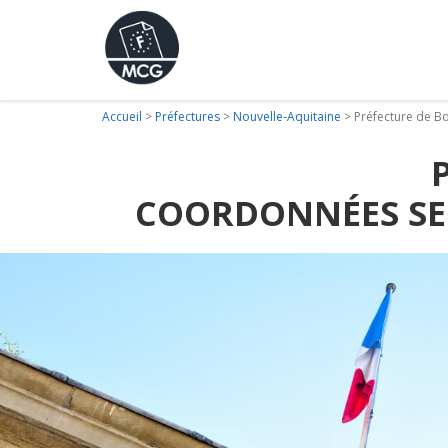
Accueil
>
Préfectures
>
Nouvelle-Aquitaine
>
Préfecture de B
COORDONNÉES SER