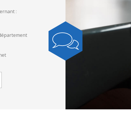
ernant :
 département
net