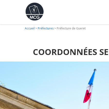
Accueil
>
Préfectures
>
Préfecture de Gueret
COORDONNÉES SER