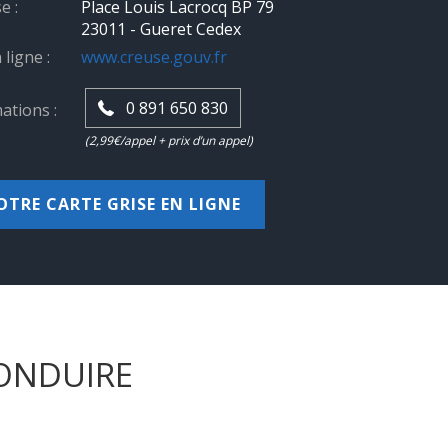
e :
Place Louis Lacrocq BP 79
23011 - Gueret Cedex
 ligne :
www.creuse.gouv.fr
0 891 650 830
ations :
(2,99€/appel + prix d’un appel)
OTRE CARTE GRISE EN LIGNE
CONDUIRE