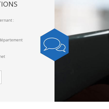
TIONS
ernant :
 département
net