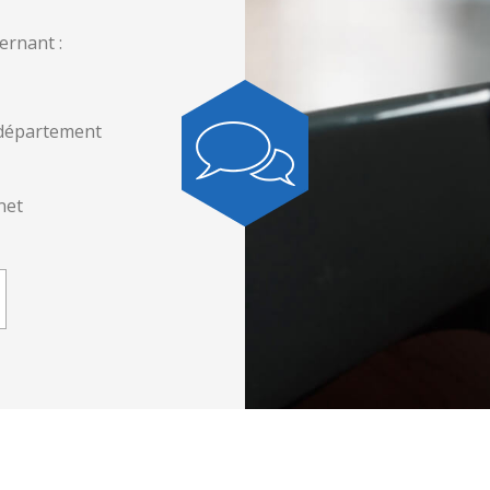
ernant :
 département
net